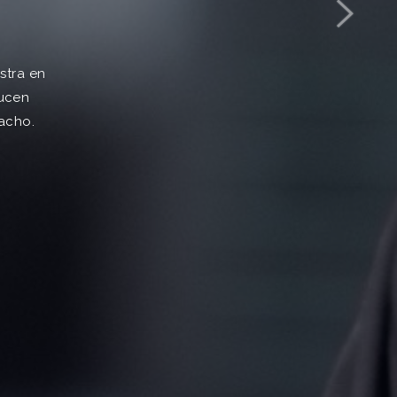
stra en
ducen
acho.